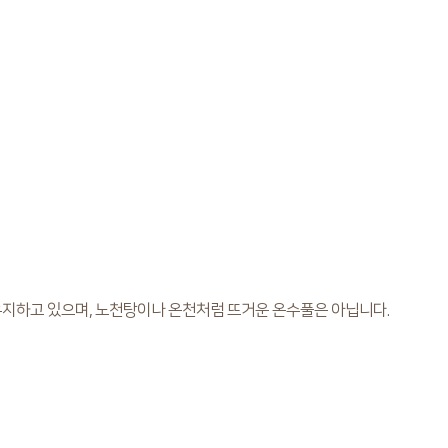
를 유지하고 있으며, 노천탕이나 온천처럼 뜨거운 온수풀은 아닙니다.