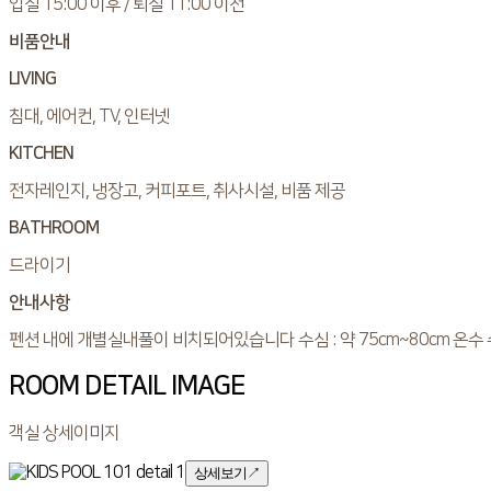
입실 15:00 이후 / 퇴실 11:00 이전
비품안내
LIVING
침대, 에어컨, TV, 인터넷
KITCHEN
전자레인지, 냉장고, 커피포트, 취사시설, 비품 제공
BATHROOM
드라이기
안내사항
펜션 내에 개별실내풀이 비치되어있습니다 수심 : 약 75cm~80cm 온수
ROOM DETAIL IMAGE
객실 상세이미지
상세보기
↗